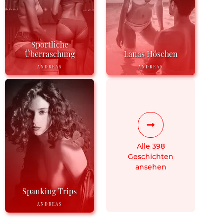
Sportliche
Überraschung
Lanas Höschen
ANDREAS
ANDREAS
Alle 398
Geschichten
ansehen
Spanking Trips
ANDREAS