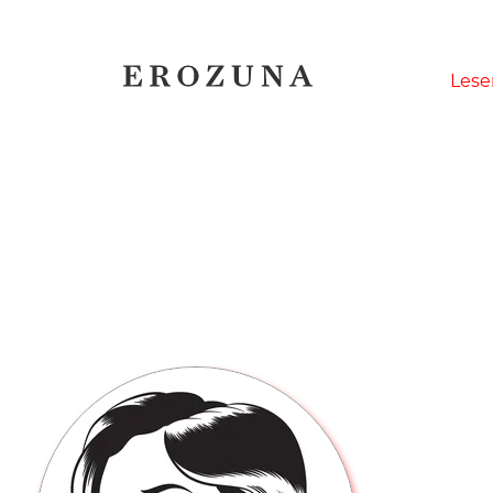
Naviga
Lese
übersp