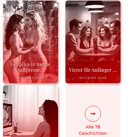
Gib alles in meine
Saftpresse…
Vierer für Anfänger …
REINHARD BAER
REINHARD BAER
Alle 78
Geschichten