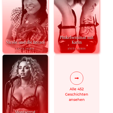
Pinkelseminar mit
Nicole und die Brezel
Karin
ANITA ISIRIS
ANITA ISIRIS
Alle 452
Geschichten
ansehen
Montserrat