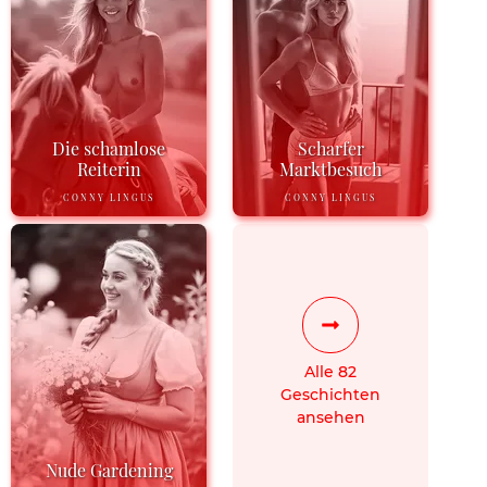
Die schamlose
Scharfer
Reiterin
Marktbesuch
CONNY LINGUS
CONNY LINGUS
Alle 82
Geschichten
ansehen
Nude Gardening