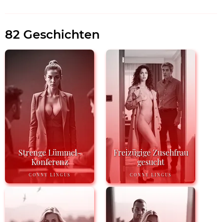
82 Geschichten
Strenge Lümmel-
Freizügige Zusehfrau
Konferenz
gesucht
CONNY LINGUS
CONNY LINGUS