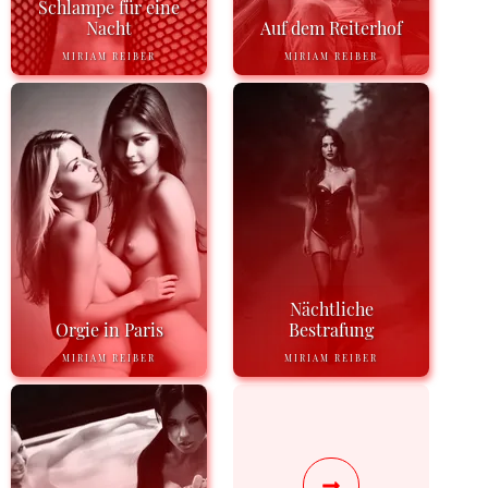
Schlampe für eine
Nacht
Auf dem Reiterhof
MIRIAM REIBER
MIRIAM REIBER
Nächtliche
Orgie in Paris
Bestrafung
MIRIAM REIBER
MIRIAM REIBER