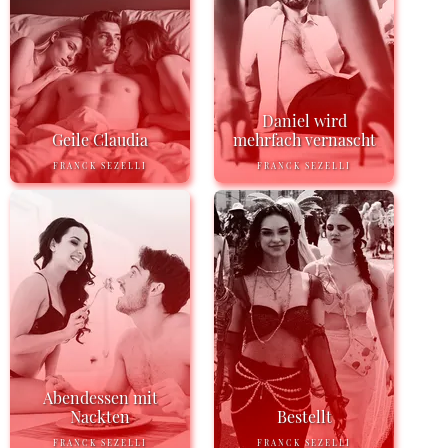
Daniel wird
Geile Claudia
mehrfach vernascht
FRANCK SEZELLI
FRANCK SEZELLI
Abendessen mit
Nackten
Bestellt
FRANCK SEZELLI
FRANCK SEZELLI