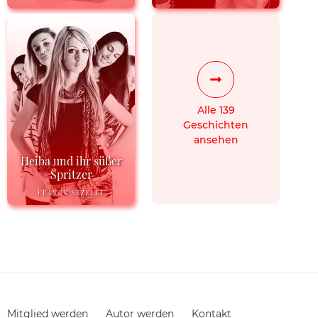
Alle 139
Geschichten
ansehen
Heiba und ihr süßer
Spritzer
FRANCK SEZELLI
Navigation
Mitglied werden
Autor werden
Kontakt