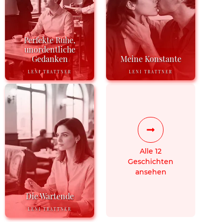
Perfekte Ruhe,
unordentliche
Gedanken
Meine Konstante
LENI TRATTNER
LENI TRATTNER
Alle 12
Geschichten
ansehen
Die Wartende
LENI TRATTNER