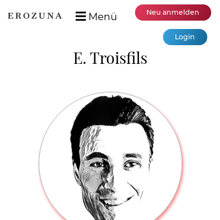
Neu anmelden
Menü
Login
E. Troisfils