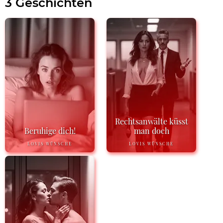
3 Geschichten
Rechtsanwälte küsst
Beruhige dich!
man doch
LOVIS WÜNSCHE
LOVIS WÜNSCHE