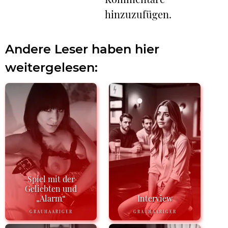
hinzuzufügen.
Andere Leser haben hier
weitergelesen:
Spiel mit der
Geliebten und
„Alarm“
Interview
GRAUHAARIGER
GRAUHAARIGER