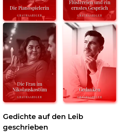
Flüstereien und ein
Die Pianospielerin
ernstes Gespräch
GRAUHAARIGER
GRAUHAARIGER
Die Frau im
Nikolauskostüm
Gedanken
GRAUHAARIGER
GRAUHAARIGER
Gedichte auf den Leib
geschrieben