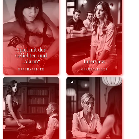
Spiel mit der
Geliebten und
„Alarm“
Interview
GRAUHAARIGER
GRAUHAARIGER