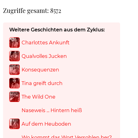
Zugriffe gesamt: 8572
Weitere Geschichten aus dem Zyklus:
Charlottes Ankunft
Qualvolles Jucken
Konsequenzen
Tina greift durch
The Wild One
Naseweis ... Hintern heiß
Auf dem Heuboden
Wo kommt das Wort Versohlen her?