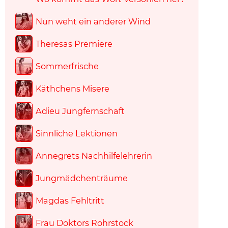
Nun weht ein anderer Wind
Theresas Premiere
Sommerfrische
Käthchens Misere
Adieu Jungfernschaft
Sinnliche Lektionen
Annegrets Nachhilfelehrerin
Jungmädchenträume
Magdas Fehltritt
Frau Doktors Rohrstock