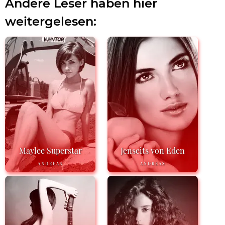
Andere Leser haben hier
weitergelesen:
Maylee Superstar
Jenseits von Eden
ANDREAS
ANDREAS