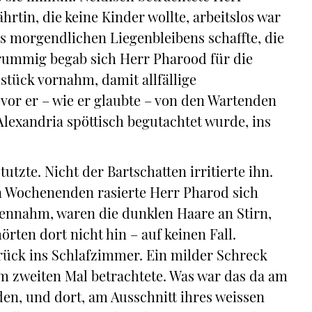
rtin, die keine Kinder wollte, arbeitslos war
s morgendlichen Liegenbleibens schaffte, die
brummig begab sich Herr Pharood für die
stück vornahm, damit allfällige
vor er – wie er glaubte – von den Wartenden
Alexandria spöttisch begutachtet wurde, ins
utzte. Nicht der Bartschatten irritierte ihn.
 Wochenenden rasierte Herr Pharod sich
ennahm, waren die dunklen Haare an Stirn,
ten dort nicht hin – auf keinen Fall.
rück ins Schlafzimmer. Ein milder Schreck
um zweiten Mal betrachtete. Was war das da am
en, und dort, am Ausschnitt ihres weissen