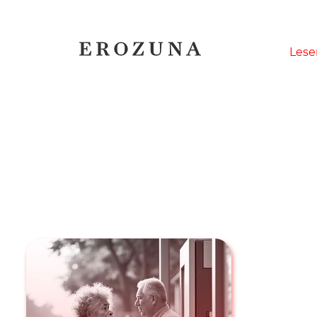
Naviga
Lese
übersp