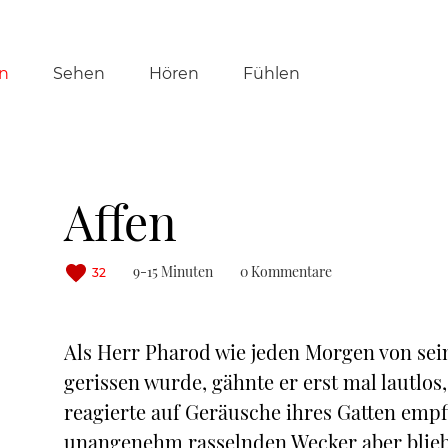
tion
n
Sehen
Hören
Fühlen
ringen
Affen
9-15 Minuten
0 Kommentare
32
Als Herr Pharod wie jeden Morgen von sei
gerissen wurde, gähnte er erst mal lautlos
reagierte auf Geräusche ihres Gatten empf
unangenehm rasselnden Wecker aber blieb