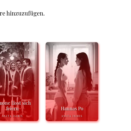
re hinzuzufügen.
mone lässt sich
feiern
Hannas Po
ANITA ISIRIS
ANITA ISIRIS