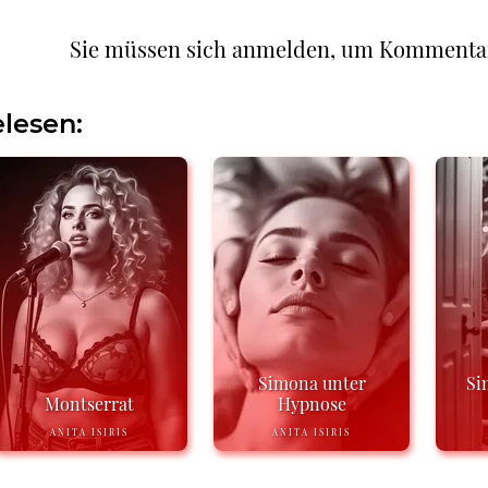
Sie müssen sich anmelden, um Kommenta
lesen:
Simona unter
Si
Montserrat
Hypnose
ANITA ISIRIS
ANITA ISIRIS