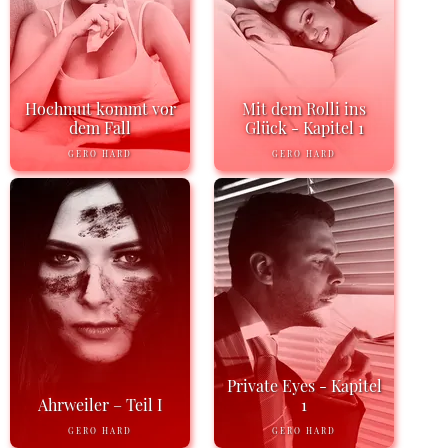
Hochmut kommt vor
Mit dem Rolli ins
dem Fall
Glück - Kapitel 1
GERO HARD
GERO HARD
Private Eyes - Kapitel
Ahrweiler – Teil I
1
GERO HARD
GERO HARD