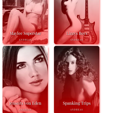
Maylee Superstar
Lizzys Boys
ANDREAS
ANDREAS
Jenseits von Eden
Spanking Trips
ANDREAS
ANDREAS