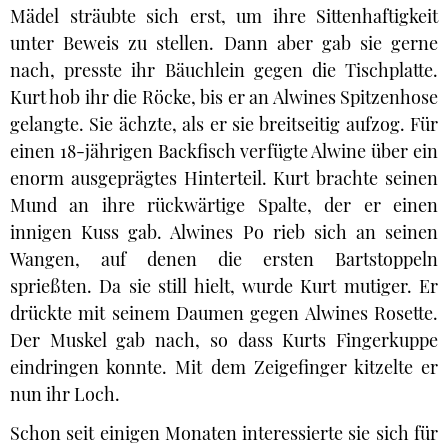
Mädel sträubte sich erst, um ihre Sittenhaftigkeit
unter Beweis zu stellen. Dann aber gab sie gerne
nach, presste ihr Bäuchlein gegen die Tischplatte.
Kurt hob ihr die Röcke, bis er an Alwines Spitzenhose
gelangte. Sie ächzte, als er sie breitseitig aufzog. Für
einen 18-jährigen Backfisch verfügte Alwine über ein
enorm ausgeprägtes Hinterteil. Kurt brachte seinen
Mund an ihre rückwärtige Spalte, der er einen
innigen Kuss gab. Alwines Po rieb sich an seinen
Wangen, auf denen die ersten Bartstoppeln
sprießten. Da sie still hielt, wurde Kurt mutiger. Er
drückte mit seinem Daumen gegen Alwines Rosette.
Der Muskel gab nach, so dass Kurts Fingerkuppe
eindringen konnte. Mit dem Zeigefinger kitzelte er
nun ihr Loch.
Schon seit einigen Monaten interessierte sie sich für