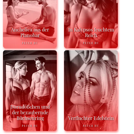
Anchelica aus der
In Kalypsos feuchtem
Pianobar
Reich
PETER HU
PETER HU
Dorndößchen und
der bezaubernde
Büchsenring
Verfluchter Edelstein
PETER HU
PETER HU