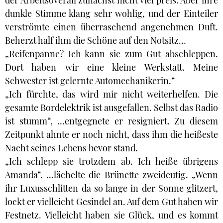
der Arbeitsoverall zunächst nicht viel preis. Aber ihre
dunkle Stimme klang sehr wohlig, und der Einteiler
verströmte einen überraschend angenehmen Duft.
Beherzt half ihm die Schöne auf den Notsitz…
„Reifenpanne? Ich kann sie zum Gut abschleppen.
Dort haben wir eine kleine Werkstatt. Meine
Schwester ist gelernte Automechanikerin.“
„Ich fürchte, das wird mir nicht weiterhelfen. Die
gesamte Bordelektrik ist ausgefallen. Selbst das Radio
ist stumm“, …entgegnete er resigniert. Zu diesem
Zeitpunkt ahnte er noch nicht, dass ihm die heißeste
Nacht seines Lebens bevor stand.
„Ich schlepp sie trotzdem ab. Ich heiße übrigens
Amanda“, …lächelte die Brünette zweideutig. „Wenn
ihr Luxusschlitten da so lange in der Sonne glitzert,
lockt er vielleicht Gesindel an. Auf dem Gut haben wir
Festnetz. Vielleicht haben sie Glück, und es kommt