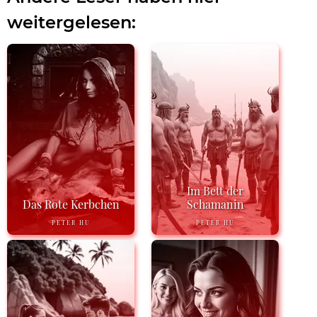
weitergelesen:
Im Bett der
Das Rote Kerbchen
Schamanin
PETER HU
PETER HU