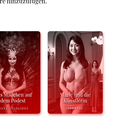
re hinzuzufügen.
s Mädchen auf
Marie und die
dem Podest
Künstlerin
OANA ANGELIDES
ANDREAS