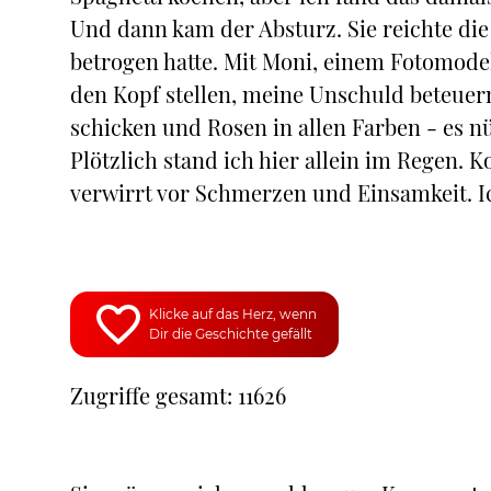
Und dann kam der Absturz. Sie reichte die 
betrogen hatte. Mit Moni, einem Fotomode
den Kopf stellen, meine Unschuld beteuer
schicken und Rosen in allen Farben - es nüt
Plötzlich stand ich hier allein im Regen. K
verwirrt vor Schmerzen und Einsamkeit. Ic
Klicke auf das Herz, wenn
Dir die Geschichte gefällt
Zugriffe gesamt: 11626