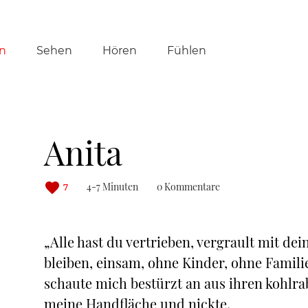
tion
n
Sehen
Hören
Fühlen
ringen
Anita
4-7 Minuten
0 Kommentare
7
„Alle hast du vertrieben, vergrault mit dei
bleiben, einsam, ohne Kinder, ohne Famil
schaute mich bestürzt an aus ihren kohlr
meine Handfläche und nickte.