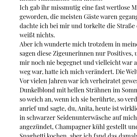
Ich gab ihr missmutig eine fast wertlose 
geworden, die meisten Gäste waren gegange
dachte ich bei mir und torkelte die Straß
weißt nichts.
Aber ich wunderte mich trotzdem in mein
sagen diese Zigeunerinnen nur Positives,
mir noch nie begegnet und vielleicht war 
weg war, hatte ich mich verändert. Die We
Vor vielen Jahren war ich verheiratet gewes
Dunkelblond mit hellen Strähnen im Sommer
so weich an, wenn ich sie berührte, so ve
anrief und sagte, du, Anita, heute ist wirkl
in schwarzer Seidenunterwäsche auf mich,
angezündet, Champagner kühl gestellt und
Spaghetti kochen, aber ich fand das damal