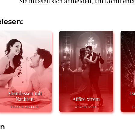
Sie müssen sich anmelden, um Kommenta
lesen:
Abendessen mit
Da
Nackten
Affäre xtrem
FRANCK SEZELLI
STAYHUNGRY
J
en