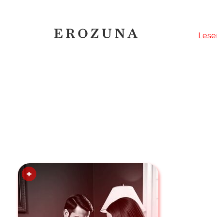
Naviga
Lese
übersp