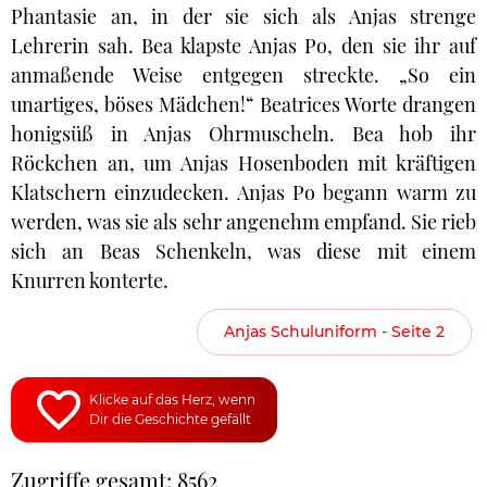
Phantasie an, in der sie sich als Anjas strenge
Lehrerin sah. Bea klapste Anjas Po, den sie ihr auf
anmaßende Weise entgegen streckte. „So ein
unartiges, böses Mädchen!“ Beatrices Worte drangen
honigsüß in Anjas Ohrmuscheln. Bea hob ihr
Röckchen an, um Anjas Hosenboden mit kräftigen
Klatschern einzudecken. Anjas Po begann warm zu
werden, was sie als sehr angenehm empfand. Sie rieb
sich an Beas Schenkeln, was diese mit einem
Knurren konterte.
Anjas Schuluniform - Seite 2
Klicke auf das Herz, wenn
Dir die Geschichte gefällt
Zugriffe gesamt: 8562