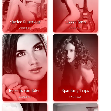
Maylee Superstar
Lizzys Boys
ANDREAS
ANDREAS
Jenseits von Eden
Spanking Trips
ANDREAS
ANDREAS