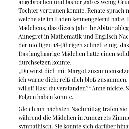
angebrochen und bisher gab es wenig Grund
Tochter vertrauen konnte. Renate sprach m
welche sie im Laden kennengelernt hatte.
Mädchens, das dieses Jahr ihr Abitur able
Annegret in Mathematik und Englisch Nach
der molligen 18-jährigen schnell einig, das
Das langhaarige Mädchen hatte einen solid
durchsetzen konnte.
„Du wirst dich mit Margot zusammensetzen
ich warne dich: reiß dich bloß zusammen,
willst! Hast du verstanden?“ Anne nickte. 
Folgen haben konnte.
Gleich am nächsten Nachmittag trafen sie
während die Mädchen in Annegrets Zimme
sympathisch. Sie konnte sich darüber hin