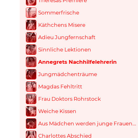
Theresas Premiere
Sommerfrische
Käthchens Misere
Adieu Jungfernschaft
Sinnliche Lektionen
Annegrets Nachhilfelehrerin
Jungmädchenträume
Magdas Fehltritt
Frau Doktors Rohrstock
Weiche Kissen
Aus Mädchen werden junge Frauen...
Charlottes Abschied