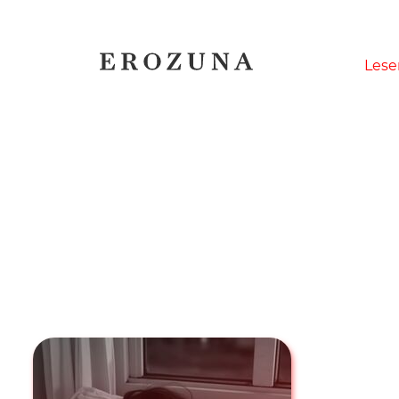
Naviga
Lese
übersp