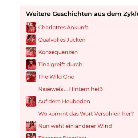
Weitere Geschichten aus dem Zykl
Charlottes Ankunft
Qualvolles Jucken
Konsequenzen
Tina greift durch
The Wild One
Naseweis ... Hintern heiß
Auf dem Heuboden
Wo kommt das Wort Versohlen her?
Nun weht ein anderer Wind