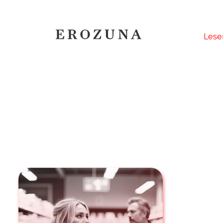
Naviga
Lese
übersp