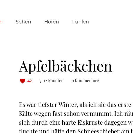
tion
n
Sehen
Hören
Fühlen
ringen
Apfelbäckchen
7-12 Minuten
0 Kommentare
42
Es war tiefster Winter, als ich sie das erst
Kälte wegen fast schon vermummt. Ich r
sich durch eine harte Eiskruste dagegen 
fluchte und hätte den Schneeschieber am l