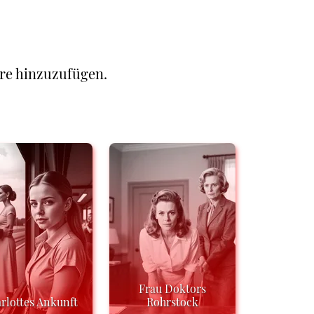
re hinzuzufügen.
Frau Doktors
rlottes Ankunft
Rohrstock