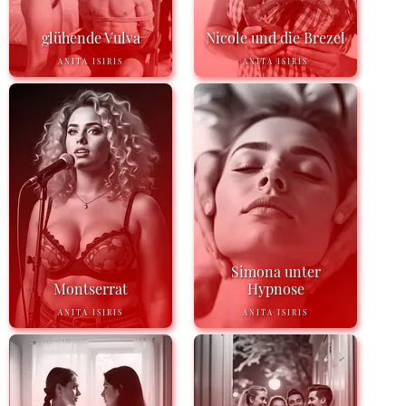
glühende Vulva
Nicole und die Brezel
ANITA ISIRIS
ANITA ISIRIS
Simona unter
Montserrat
Hypnose
ANITA ISIRIS
ANITA ISIRIS