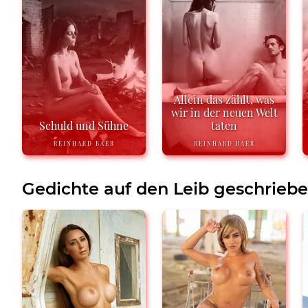
Allein das zählt, was
wir in der neuen Welt
Schuld und Sühne
taten
REINHARD BAER
REINHARD BAER
Gedichte auf den Leib geschrieb