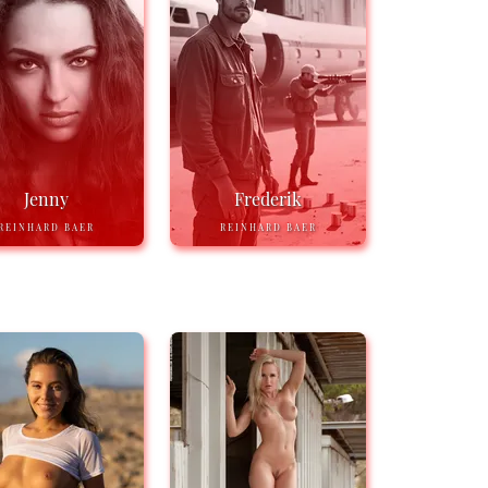
Jenny
Frederik
REINHARD BAER
REINHARD BAER