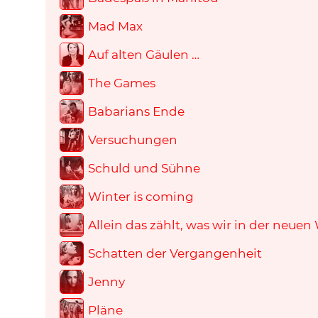
Mad Max
Auf alten Gäulen …
The Games
Babarians Ende
Versuchungen
Schuld und Sühne
Winter is coming
Allein das zählt, was wir in der neuen
Schatten der Vergangenheit
Jenny
Pläne