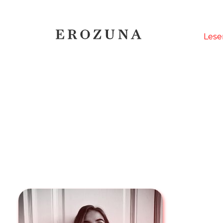
Naviga
Lese
übersp