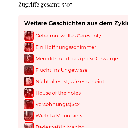
Zugriffe gesamt: 5507
Weitere Geschichten aus dem Zykl
Geheimnisvolles Cerespoly
Ein Hoffnungsschimmer
Meredith und das große Gewürge
Flucht ins Ungewisse
Nicht alles ist, wie es scheint
House of the holes
Versöhnung(s)Sex
Wichita Mountains
Badespaß in Manitou