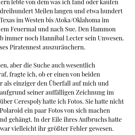
dern lebte von dem was ich fand oder kaufen
r dreihundert Meilen langen und etwa hundert
s/Texas im Westen bis Atoka/Oklahoma im
 dem Feuermal und nach Sue. Den Hammon
ieb immer noch Hannibal Lecter sein Unwesen.
eses Piratennest auszuräuchern.
en, aber die Suche auch wesentlich
af, fragte ich, ob er einen von beiden
r als einziger den Überfall auf mich und
 aufgrund seiner auffälligen Zeichnung im
über Cerespoly hatte ich Fotos. Sie hatte nicht
 Polaroid ein paar Fotos von sich machen
d gehängt. In der Eile ihres Aufbruchs hatte
war vielleicht ihr größter Fehler gewesen.