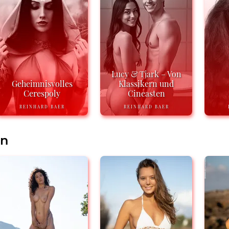
Lucy & Tjark – Von
Geheimnisvolles
Klassikern und
Cerespoly
Cineasten
REINHARD BAER
REINHARD BAER
en