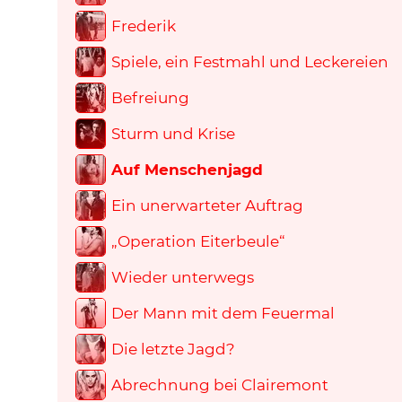
Frederik
Spiele, ein Festmahl und Leckereien
Befreiung
Sturm und Krise
Auf Menschenjagd
Ein unerwarteter Auftrag
„Operation Eiterbeule“
Wieder unterwegs
Der Mann mit dem Feuermal
Die letzte Jagd?
Abrechnung bei Clairemont