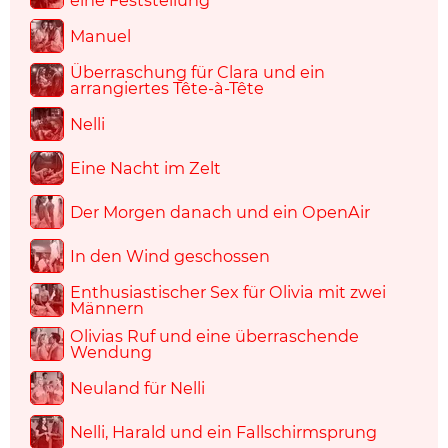
eine Feststellung
Manuel
Überraschung für Clara und ein
arrangiertes Tête-à-Tête
Nelli
Eine Nacht im Zelt
Der Morgen danach und ein OpenAir
In den Wind geschossen
Enthusiastischer Sex für Olivia mit zwei
Männern
Olivias Ruf und eine überraschende
Wendung
Neuland für Nelli
Nelli, Harald und ein Fallschirmsprung