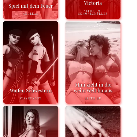
Victoria
Spiel mit dem Feuer
ALFRED W.
ANDREAS
SCHWARZMÜLLER
Mini zieht in die
Waffen Schwestern
weite Welt hinaus
STAYHUNGRY
PETER HU