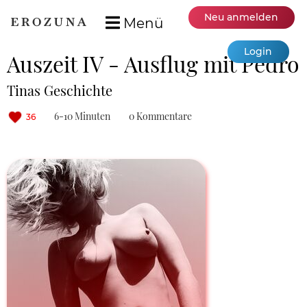
Neu anmelden
Menü
Login
Auszeit IV - Ausflug mit Pedro
Tinas Geschichte
6-10 Minuten
0 Kommentare
36