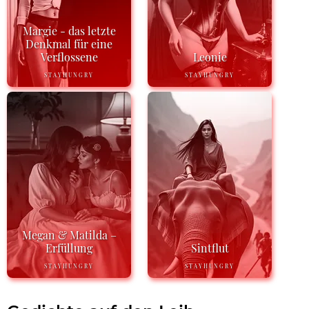
Margie - das letzte
Denkmal für eine
Verflossene
Leonie
STAYHUNGRY
STAYHUNGRY
Megan & Matilda –
Erfüllung
Sintflut
STAYHUNGRY
STAYHUNGRY