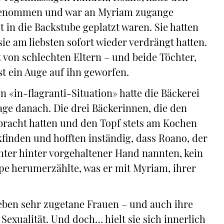
h genommen und war an Myriam zugange
 in die Backstube geplatzt waren. Sie hatten
 sie am liebsten sofort wieder verdrängt hatten.
t von schlechten Eltern – und beide Töchter,
t ein Auge auf ihn geworfen.
 «in-flagranti-Situation» hatte die Bäckerei
ge danach. Die drei Bäckerinnen, die den
bracht hatten und den Topf stets am Kochen
kfinden und hofften inständig, dass Roano, der
hter hinter vorgehaltener Hand nannten, kein
pe herumerzählte, was er mit Myriam, ihrer
eben sehr zugetane Frauen – und auch ihre
exualität. Und doch… hielt sie sich innerlich