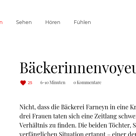
tion
n
Sehen
Hören
Fühlen
ringen
Bäckerinnenvoye
6-10 Minuten
0 Kommentare
25
Nicht, dass die Bäckerei Farneyn in eine K
drei Frauen taten sich eine Zeitlang schw
Verhältnis zu finden. Die beiden Töchter, 
verfänglichen Situation ertappt – einer d