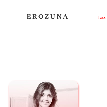
Naviga
Lese
übersp