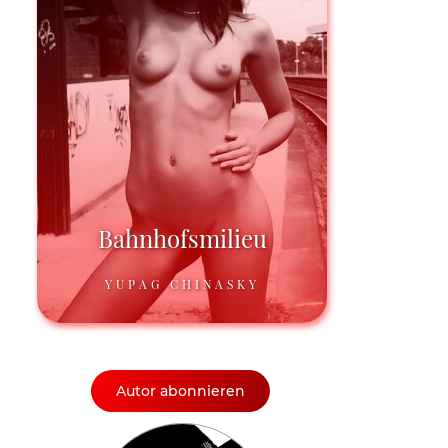
Bahnhofsmilieu
YUPAG CHINASKY
Autor abonnieren