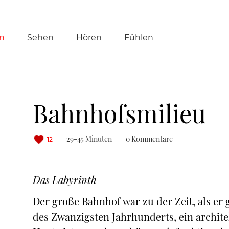
tion
n
Sehen
Hören
Fühlen
ringen
Bahnhofsmilieu
29-45 Minuten
0 Kommentare
12
Das Labyrinth
Der große Bahnhof war zu der Zeit, als er
des Zwanzigsten Jahrhunderts, ein archit