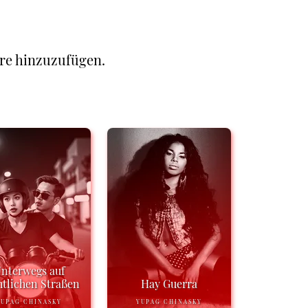
re hinzuzufügen.
nterwegs auf
tlichen Straßen
Hay Guerra
YUPAG CHINASKY
YUPAG CHINASKY