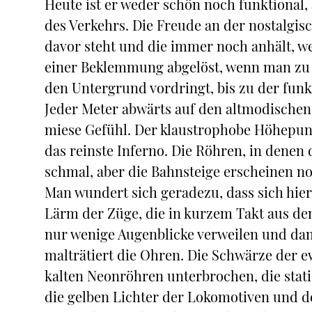
Heute ist er weder schön noch funktional
des Verkehrs. Die Freude an der nostalgisc
davor steht und die immer noch anhält, we
einer Beklemmung abgelöst, wenn man zu de
den Untergrund vordringt, bis zu der funk
Jeder Meter abwärts auf den altmodischen,
miese Gefühl. Der klaustrophobe Höhepunkt
das reinste Inferno. Die Röhren, in denen 
schmal, aber die Bahnsteige erscheinen n
Man wundert sich geradezu, dass sich hie
Lärm der Züge, die in kurzem Takt aus d
nur wenige Augenblicke verweilen und da
malträtiert die Ohren. Die Schwärze der 
kalten Neonröhren unterbrochen, die stat
die gelben Lichter der Lokomotiven und d