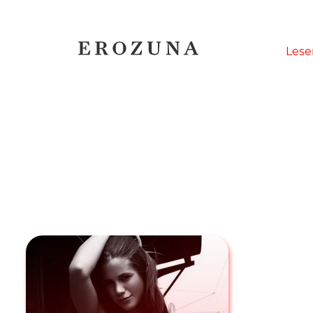
Naviga
Lese
übersp