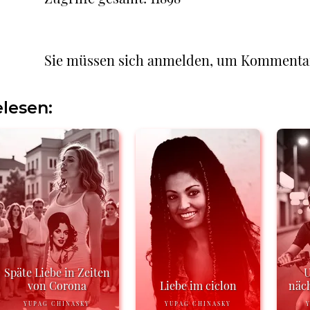
Sie müssen sich anmelden, um Kommenta
lesen:
Späte Liebe in Zeiten
U
von Corona
Liebe im ciclon
näch
YUPAG CHINASKY
YUPAG CHINASKY