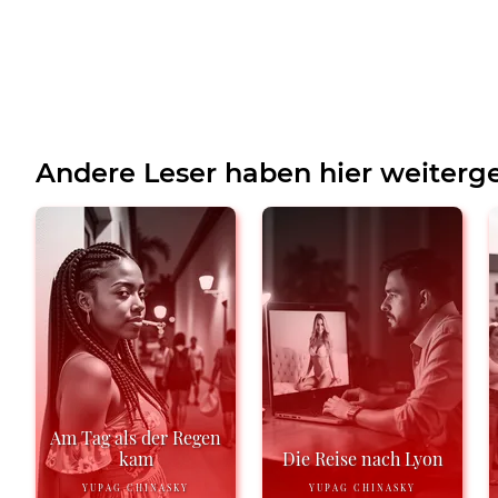
Andere Leser haben hier weiterge
Am Tag als der Regen
kam
Die Reise nach Lyon
YUPAG CHINASKY
YUPAG CHINASKY