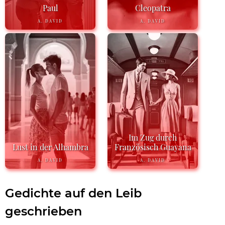
Paul
Cleopatra
A. DAVID
A. DAVID
Im Zug durch
Lust in der Alhambra
Französisch Guayana
A. DAVID
A. DAVID
Gedichte auf den Leib
geschrieben