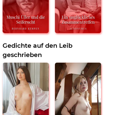
Muschi Üller und die
Ein unglückliches
Seiferucht
Zusammentreffen
BERNHARD KEMPEN
ALNONYMUS
Gedichte auf den Leib
geschrieben