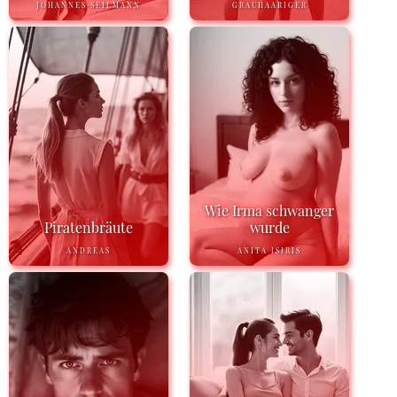
JOHANNES SEILMANN
GRAUHAARIGER
Wie Irma schwanger
Piratenbräute
wurde
ANDREAS
ANITA ISIRIS