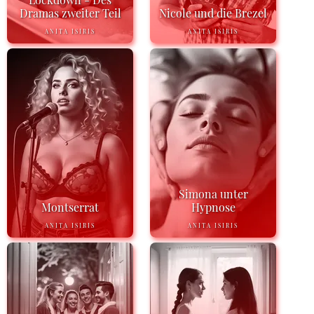
Dramas zweiter Teil
Nicole und die Brezel
ANITA ISIRIS
ANITA ISIRIS
Simona unter
Montserrat
Hypnose
ANITA ISIRIS
ANITA ISIRIS