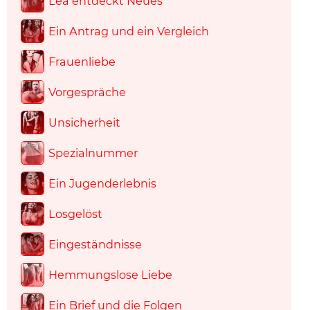
Lea entdeckt Neues
Ein Antrag und ein Vergleich
Frauenliebe
Vorgespräche
Unsicherheit
Spezialnummer
Ein Jugenderlebnis
Losgelöst
Eingeständnisse
Hemmungslose Liebe
Ein Brief und die Folgen