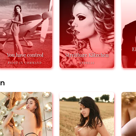
E
You have control
Streitbare Kätzchen
PILOT IN COMMAND
ANDREAS
en