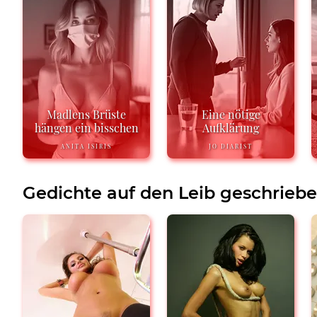
Madlens Brüste
Eine nötige
hängen ein bisschen
Aufklärung
ANITA ISIRIS
JO DIARIST
Gedichte auf den Leib geschrieb