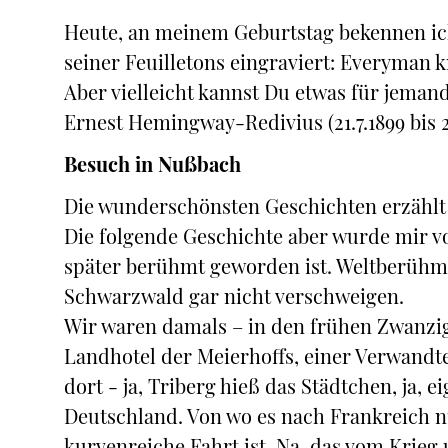
Heute, an meinem Geburtstag bekennen ich 
seiner Feuilletons eingraviert: Everyman k
Aber vielleicht kannst Du etwas für jeman
Ernest Hemingway-Redivius (21.7.1899 bis 2.
Besuch in Nußbach
Die wunderschönsten Geschichten erzählt 
Die folgende Geschichte aber wurde mir v
später berühmt geworden ist. Weltberühm
Schwarzwald gar nicht verschweigen.
Wir waren damals – in den frühen Zwanzi
Landhotel der Meierhoffs, einer Verwandte
dort - ja, Triberg hieß das Städtchen, ja, e
Deutschland. Von wo es nach Frankreich nu
kurvenreiche Fahrt ist. Na, das vom Krie