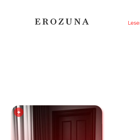
Naviga
Lese
übersp