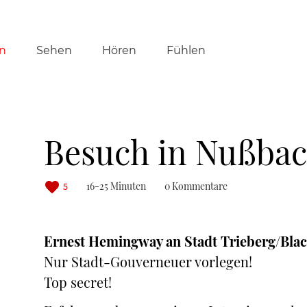
tion
n
Sehen
Hören
Fühlen
ringen
Besuch in Nußba
16-25 Minuten
0 Kommentare
5
Ernest Hemingway an Stadt Trieberg/Black
Nur Stadt-Gouverneuer vorlegen!
Top secret!