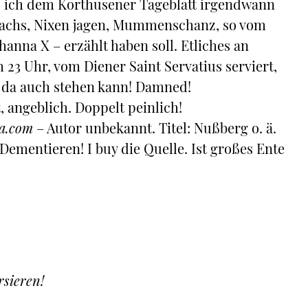
s ich dem Korthusener Tageblatt irgendwann
Lachs, Nixen jagen, Mummenschanz, so vom
nna X – erzählt haben soll. Etliches an
 23 Uhr, vom Diener Saint Servatius serviert,
s da auch stehen kann! Damned!
angeblich. Doppelt peinlich!
a.com
– Autor unbekannt. Titel: Nußberg o. ä.
 Dementieren! I buy die Quelle. Ist großes Ente
rsieren!