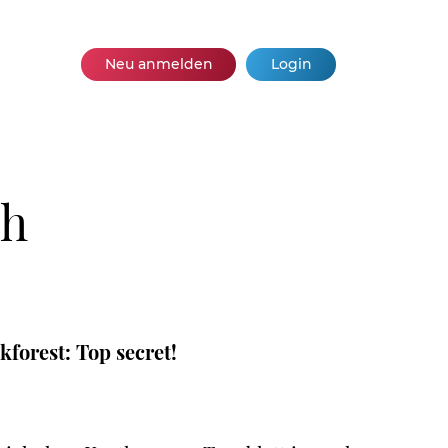
Neu anmelden
Login
ch
forest: Top secret!