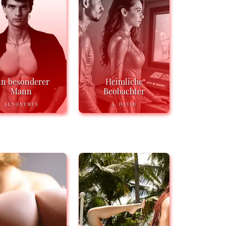
in besonderer
Heimliche
Mann
Beobachter
ALNONYMUS
A. DAVID