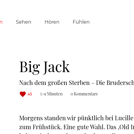
tion
n
Sehen
Hören
Fühlen
ringen
Big Jack
Nach dem großen Sterben – Die Brudersch
5-9 Minuten
0 Kommentare
45
Morgens standen wir pünktlich bei Lucille 
zum Frühstück. Eine gute Wahl. Das ‚Old In