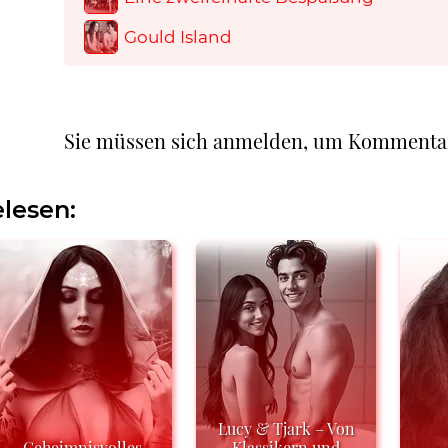
Gould Island
Sie müssen sich anmelden, um Kommenta
lesen:
Lucy & Tjark – Von
Geheimnisvolles
Klassikern und