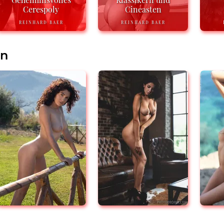
Cerespoly
Cineasten
REINHARD BAER
REINHARD BAER
en