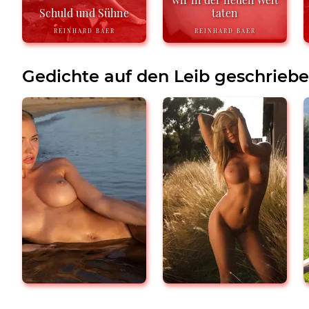
Schuld und Sühne
taten
REINHARD BAER
REINHARD BAER
Gedichte auf den Leib geschrieb