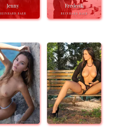
Jenny
Frederik
REINHARD BAER
REINHARD BAER