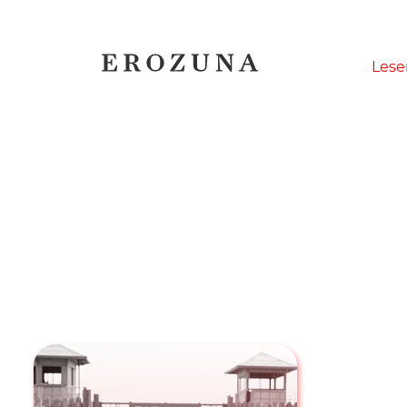
Naviga
Lese
übersp