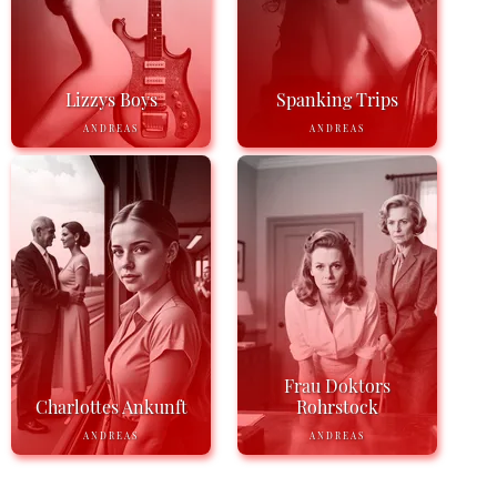
Lizzys Boys
Spanking Trips
ANDREAS
ANDREAS
Frau Doktors
Charlottes Ankunft
Rohrstock
ANDREAS
ANDREAS