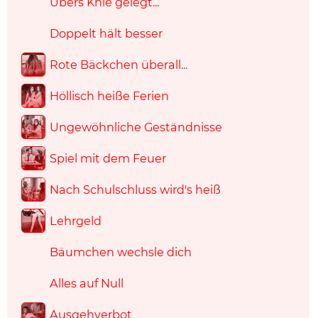
Übers Knie gelegt...
Doppelt hält besser
Rote Bäckchen überall...
Höllisch heiße Ferien
Ungewöhnliche Geständnisse
Spiel mit dem Feuer
Nach Schulschluss wird's heiß
Lehrgeld
Bäumchen wechsle dich
Alles auf Null
Ausgehverbot