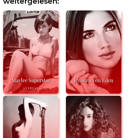
weitergelesen:
Maylee Superstar
Jenseits von Eden
ANDREAS
ANDREAS