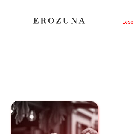
Naviga
Lese
übersp