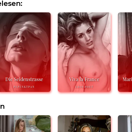
lesen:
Die Seidenstrasse
Viva la France
Mari
PEPUNKTPAN
EROS POET
en