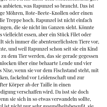
es anbieten, was Rapunzel so braucht. Das ist
inige Möhren, Rote-Beete-Knollen oder einen
die Treppe hoch. Rapunzel ist nicht einfach
ingen, die sie nicht im Ganzen sieht. Könnte
 vielleicht essen, aber ein Stück Filet oder
llt sich immer die abenteuerlichsten Tiere vor,
e, und weil Rapunzel schon seit sie ein Kind
bst zu dem Tier werden, das sie gerade gegessen
enlocken über eine behaarte Lende und vier
ls Nixe, wenn sie vor dem Fischstand steht, mit
en, fackelnd vor Leidenschaft und zur
ter Körper ab der Taille in einen
digung verschaffen wird. Da isst sie doch
n sie sich in so etwas verwandeln sollte,
 ist nicht nur sehr gesundheitsbewußt, sie