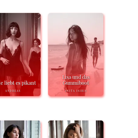
Lisa und das
e liebt es pikant
Gummiboot
ANDREAS
ANITA ISIRIS