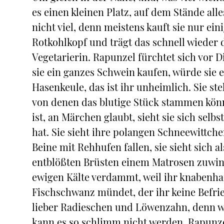
es einen kleinen Platz, auf dem Stände all
nicht viel, denn meistens kauft sie nur e
Rotkohlkopf und trägt das schnell wieder 
Vegetarierin. Rapunzel fürchtet sich vor D
sie ein ganzes Schwein kaufen, würde sie es
Hasenkeule, das ist ihr unheimlich. Sie ste
von denen das blutige Stück stammen könnt
ist, an Märchen glaubt, sieht sie sich sel
hat. Sie sieht ihre polangen Schneewittch
Beine mit Rehhufen fallen, sie sieht sich a
entblößten Brüsten einem Matrosen zuwink
ewigen Kälte verdammt, weil ihr knabenhaf
Fischschwanz mündet, der ihr keine Befrie
lieber Radieschen und Löwenzahn, denn wen
kann es so schlimm nicht werden. Rapunzel