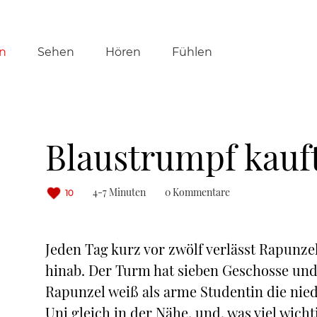
tion
n
Sehen
Hören
Fühlen
ringen
Blaustrumpf kauf
4-7 Minuten
0 Kommentare
10
Jeden Tag kurz vor zwölf verlässt Rapunz
hinab. Der Turm hat sieben Geschosse un
Rapunzel weiß als arme Studentin die nied
Uni gleich in der Nähe, und, was viel wich