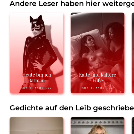
Andere Leser haben hier weiterge
Heute bin ich
Kalte und kältere
Batman
Füße
SOPHIE ANDRESKY
SOPHIE ANDRESKY
Gedichte auf den Leib geschrieb