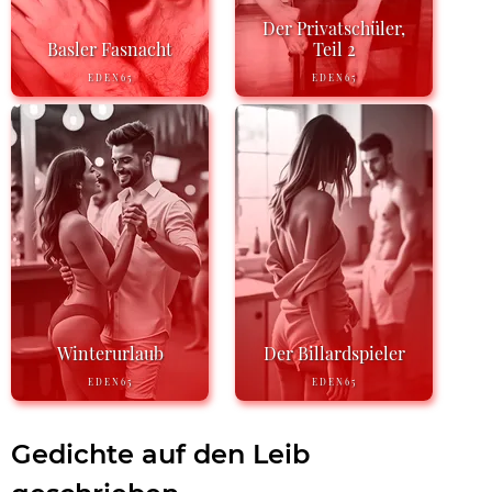
Der Privatschüler,
Basler Fasnacht
Teil 2
EDEN65
EDEN65
Winterurlaub
Der Billardspieler
EDEN65
EDEN65
Gedichte auf den Leib