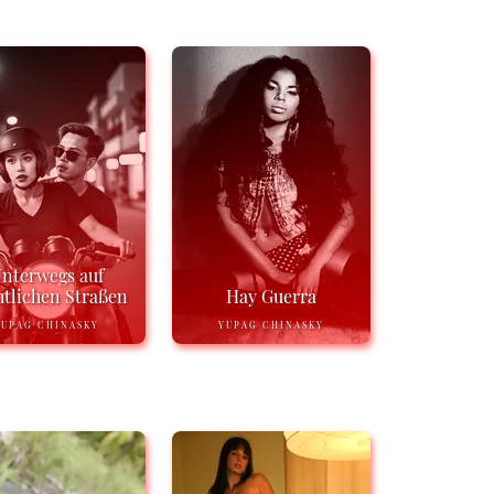
nterwegs auf
tlichen Straßen
Hay Guerra
YUPAG CHINASKY
YUPAG CHINASKY