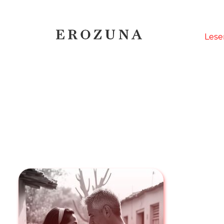
Naviga
Lese
übersp