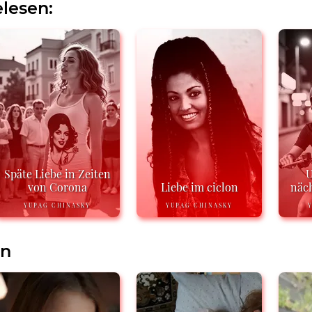
lesen:
Späte Liebe in Zeiten
U
von Corona
Liebe im ciclon
näch
YUPAG CHINASKY
YUPAG CHINASKY
en