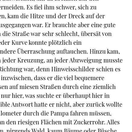
rmeiden. Es fiel ihm schwer, sich zu
n, kam die Hitze und der Dreck auf der
usgegangen war. Er brauchte aber eine gute
 die Straße war sehr schlecht, übersät von
der Kurve konnte plötzlich ein
andere Überraschung auftauchen. Hinzu kam,
an jeder Kreuzung, an jeder Abzweigung musste
 Richtung war, denn Hinweisschilder schien es
 inzwischen, dass er die viel bequemere
ssen auf miesen Straßen durch eine ziemlich
nur hier, was suchte er überhaupt hier in
ble Antwort hatte er nicht, aber zurück wollte
 Kilometer durch die Pampa fahren müssen,
an den riesigen Flächen mit Zuckerrohr. Alles
ün, nirgends Wald, kaum Bäume oder Büsche