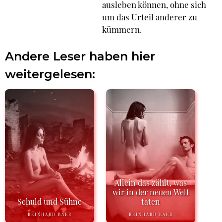
ausleben können, ohne sich
um das Urteil anderer zu
kümmern.
Andere Leser haben hier
weitergelesen:
Allein das zählt, was
wir in der neuen Welt
Schuld und Sühne
taten
REINHARD BAER
REINHARD BAER