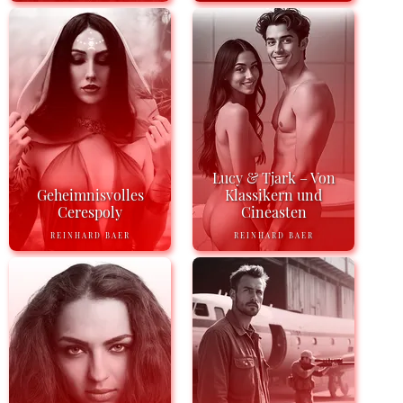
Lucy & Tjark – Von
Geheimnisvolles
Klassikern und
Cerespoly
Cineasten
REINHARD BAER
REINHARD BAER