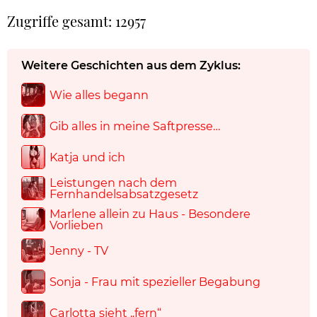
Zugriffe gesamt: 12957
Weitere Geschichten aus dem Zyklus:
Wie alles begann
Gib alles in meine Saftpresse…
Katja und ich
Leistungen nach dem
Fernhandelsabsatzgesetz
Marlene allein zu Haus - Besondere
Vorlieben
Jenny - TV
Sonja - Frau mit spezieller Begabung
Carlotta sieht „fern“