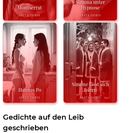
Simona unter
Montserrat
Hypnose
ANITA ISIRIS
ANITA ISIRIS
Simone lässt sich
Hannas Po
feiern
ANITA ISIRIS
ANITA ISIRIS
Gedichte auf den Leib
geschrieben