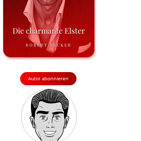
Die charmante Elster
ROBERT BECKER
Autor abonnieren