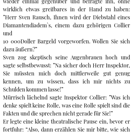
wieder einmal gegenüber und befragte ihn, ohne
wirklich etwas greifbares in der Hand zu haben:
”Herr Sven Rausch, Ihnen wird der Diebstahl eines
Diamantendiadem`s, einem dazu gehörigen Collier
und
10 000Doller Bargeld vorgeworfen. Wollen Sie sich
dazu äußern?”
Sven zog skeptisch seine Augenbrauen hoch und
sagte selbstbewusst: ”Na sicher doch Herr Inspektor,
Sie müssten mich doch mittlerweile gut genug
kennen, um zu wissen, dass ich mir nichts zu
Schulden kommen lasse!”
Mürrisch lächelnd sagte Inspektor Collier: ”Was ich
denke spielt keine Rolle, was eine Rolle spielt sind die
Fakten und die sprechen nicht gerade für Sie!”
Er legte eine kleine theatralische Pause ein, bevor er
fortfuhr: “Also, dann erzählen Sie mir bitte, wie sich