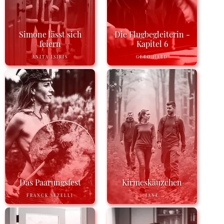
Simone lässt sich
Die Flugbegleiterin -
feiern
Kapitel 6
ANITA ISIRIS
GERO HARD
Das Paarungsfest
Kirmeskäuzchen
FRANCK SEZELLI
JANE