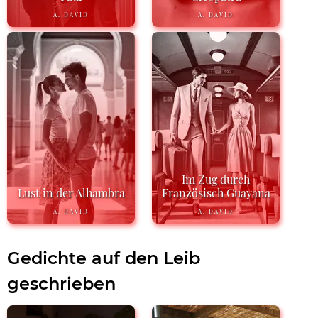
A. DAVID
A. DAVID
Im Zug durch
Lust in der Alhambra
Französisch Guayana
A. DAVID
A. DAVID
Gedichte auf den Leib
geschrieben