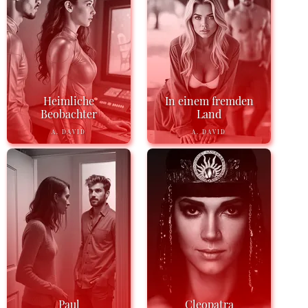
Heimliche
In einem fremden
Beobachter
Land
A. DAVID
A. DAVID
Paul
Cleopatra