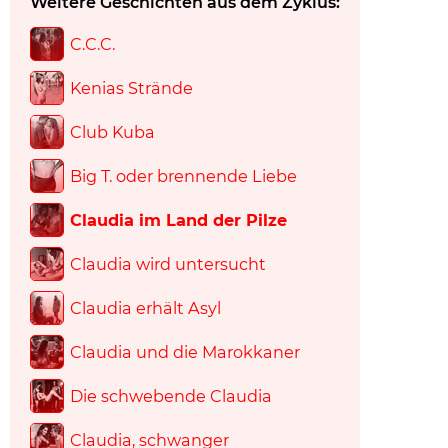
Weitere Geschichten aus dem Zyklus:
C.C.C.
Kenias Strände
Club Kuba
Big T. oder brennende Liebe
Claudia im Land der Pilze
Claudia wird untersucht
Claudia erhält Asyl
Claudia und die Marokkaner
Die schwebende Claudia
Claudia, schwanger