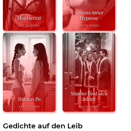
Simona unter
Montserrat
Hypnose
ANITA ISIRIS
ANITA ISIRIS
Simone lässt sich
Hannas Po
feiern
ANITA ISIRIS
ANITA ISIRIS
Gedichte auf den Leib