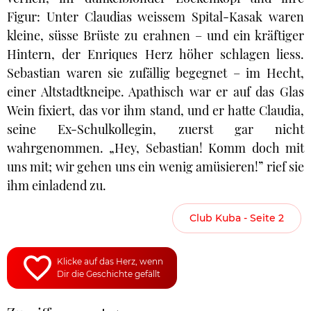
Figur: Unter Claudias weissem Spital-Kasak waren
kleine, süsse Brüste zu erahnen – und ein kräftiger
Hintern, der Enriques Herz höher schlagen liess.
Sebastian waren sie zufällig begegnet – im Hecht,
einer Altstadtkneipe. Apathisch war er auf das Glas
Wein fixiert, das vor ihm stand, und er hatte Claudia,
seine Ex-Schulkollegin, zuerst gar nicht
wahrgenommen. „Hey, Sebastian! Komm doch mit
uns mit; wir gehen uns ein wenig amüsieren!” rief sie
ihm einladend zu.
Club Kuba - Seite 2
Klicke auf das Herz, wenn
Dir die Geschichte gefällt