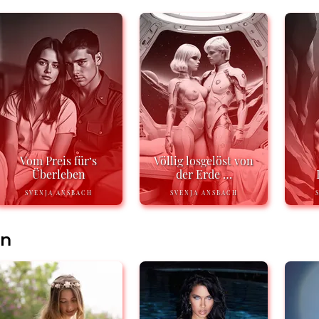
Vom Preis für‘s
Völlig losgelöst von
Überleben
der Erde …
SVENJA ANSBACH
SVENJA ANSBACH
en