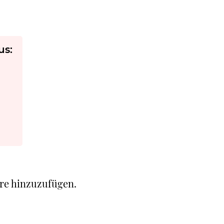
us:
re hinzuzufügen.