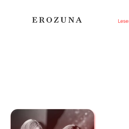
Naviga
Lese
übersp