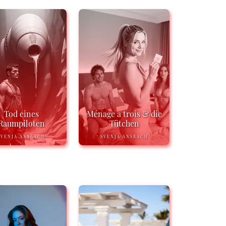
Tod eines
Ménage a trois & die
Raumpiloten
Tütchen
SVENJA ANSBACH
SVENJA ANSBACH