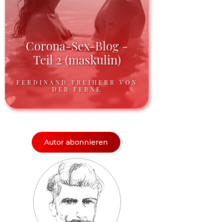
Corona-Sex-Blog -
Teil 2 (maskulin)
FERDINAND FREIHERR VON
DER FERNE
Autor abonnieren