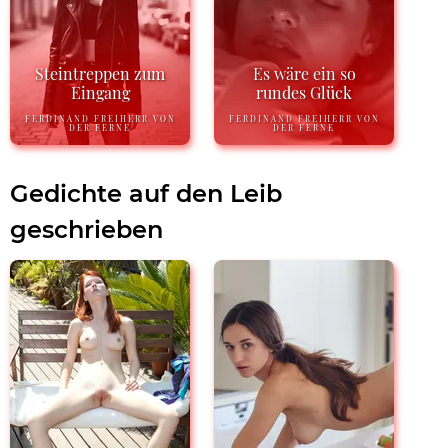
Steintreppen zum
Es wäre ein so
Eingang
rundes Glück
FERDINAND FREIHERR VON
FERDINAND FREIHERR VON
DER FERNE
DER FERNE
Gedichte auf den Leib
geschrieben