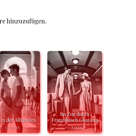
re hinzuzufügen.
Im Zug durch
 in der Alhambra
Französisch Guayana
A. DAVID
A. DAVID