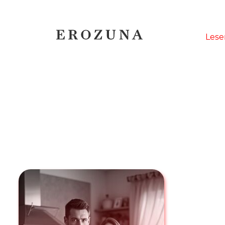
Naviga
Lese
übersp