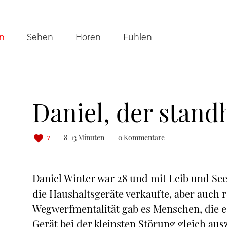
tion
n
Sehen
Hören
Fühlen
ringen
Daniel, der stand
8-13 Minuten
0 Kommentare
7
Daniel Winter war 28 und mit Leib und Seel
die Haushaltsgeräte verkaufte, aber auch r
Wegwerfmentalität gab es Menschen, die es 
Gerät bei der kleinsten Störung gleich au