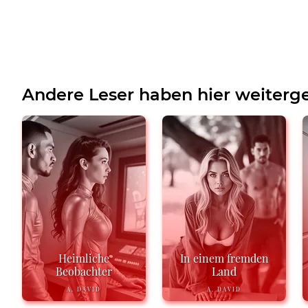
Andere Leser haben hier weiterge
Heimliche
In einem fremden
Beobachter
Land
A. DAVID
A. DAVID