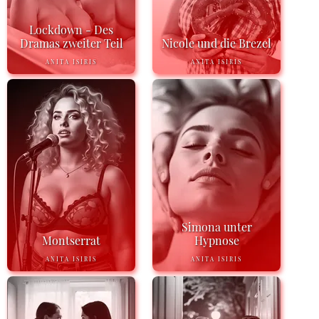
Lockdown - Des
Dramas zweiter Teil
Nicole und die Brezel
ANITA ISIRIS
ANITA ISIRIS
Simona unter
Montserrat
Hypnose
ANITA ISIRIS
ANITA ISIRIS