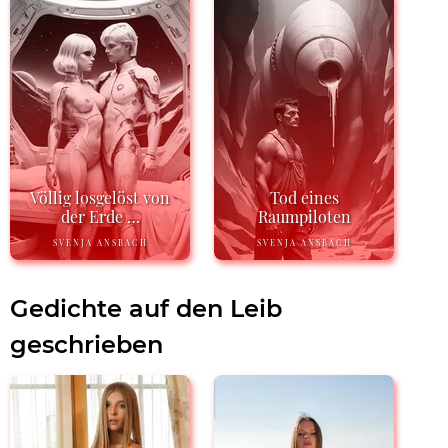
Völlig losgelöst von
Tod eines
der Erde …
Raumpiloten
SVENJA ANSBACH
SVENJA ANSBACH
Gedichte auf den Leib
geschrieben