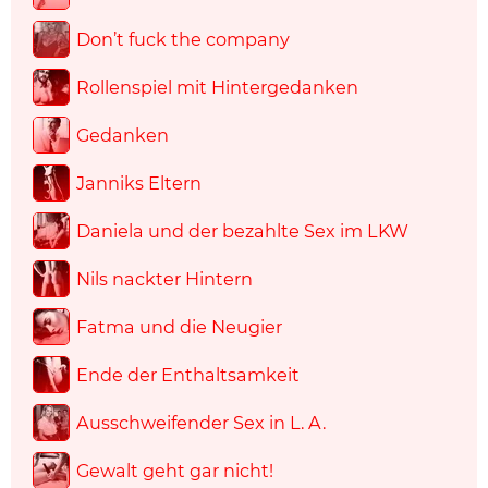
Don’t fuck the company
Rollenspiel mit Hintergedanken
Gedanken
Janniks Eltern
Daniela und der bezahlte Sex im LKW
Nils nackter Hintern
Fatma und die Neugier
Ende der Enthaltsamkeit
Ausschweifender Sex in L. A.
Gewalt geht gar nicht!