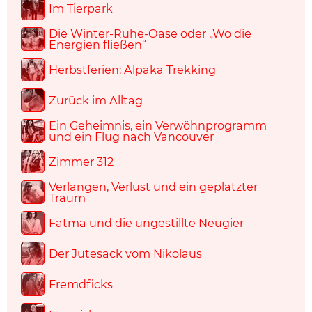
Im Tierpark
Die Winter-Ruhe-Oase oder „Wo die
Energien fließen“
Herbstferien: Alpaka Trekking
Zurück im Alltag
Ein Geheimnis, ein Verwöhnprogramm
und ein Flug nach Vancouver
Zimmer 312
Verlangen, Verlust und ein geplatzter
Traum
Fatma und die ungestillte Neugier
Der Jutesack vom Nikolaus
Fremdficks