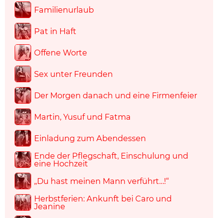
Familienurlaub
Pat in Haft
Offene Worte
Sex unter Freunden
Der Morgen danach und eine Firmenfeier
Martin, Yusuf und Fatma
Einladung zum Abendessen
Ende der Pflegschaft, Einschulung und
eine Hochzeit
„Du hast meinen Mann verführt…!“
Herbstferien: Ankunft bei Caro und
Jeanine