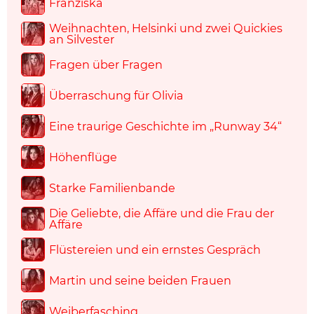
Franziska
Weihnachten, Helsinki und zwei Quickies
an Silvester
Fragen über Fragen
Überraschung für Olivia
Eine traurige Geschichte im „Runway 34“
Höhenflüge
Starke Familienbande
Die Geliebte, die Affäre und die Frau der
Affäre
Flüstereien und ein ernstes Gespräch
Martin und seine beiden Frauen
Weiberfasching