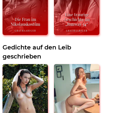
Eine traurige
Die Frau im
Geschichte im
Nikolauskostüm
„Runway 34“
GRAUHAARIGER
GRAUHAARIGER
Gedichte auf den Leib
geschrieben